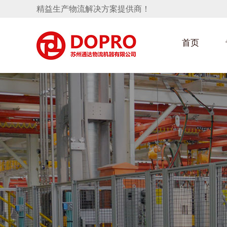
精益生产物流解决方案提供商！
首页
隐藏式马桶水箱支架
汽车部件架
手推车
汽车行业
变速箱托盘
保险杠料架
发动机料架
轮胎架
冲压件料架
仪表盘料架
转向机料架
消声器料架
KD包装箱
网箱
卫浴行业
悬挂料架
气瓶料架