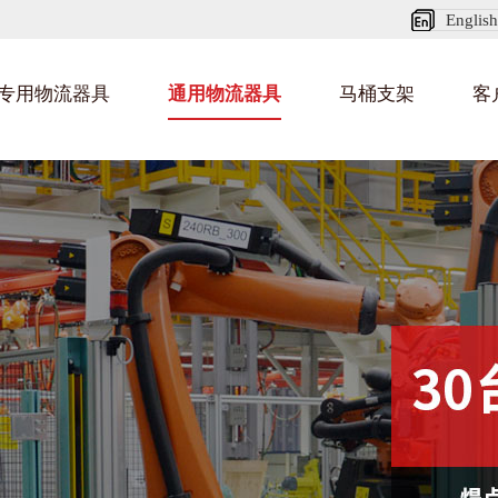
English
专用物流器具
通用物流器具
马桶支架
客
纺织业料架
乌龟车/平台车
化纤纺织行业
金
建
丝车/纺丝车
布车/布匹架
丝箱
钢板箱
化工行业
金
包
货架系统
猪