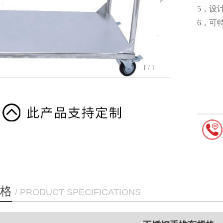
5，设
6，可
1
/1
格
/ PRODUCT SPECIFICATIONS