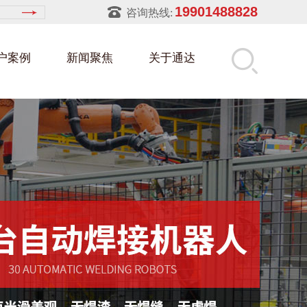
19901488828
咨询热线:
户案例
新闻聚焦
关于通达
建筑部件架
属零件盒
筑行业
铝型材架
玻璃架
幕墙架
浴缸托盘
属托盘
装行业
饲料槽