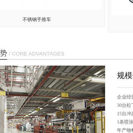
不锈钢手推车
势
/ CORE ADVANTAGES
规模
企业经营
30台
15台
1条喷
年产物料