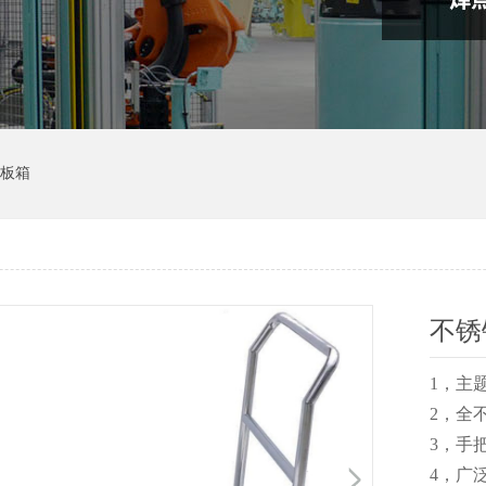
板箱
不锈
1，主题
2，全
3，手
4，广