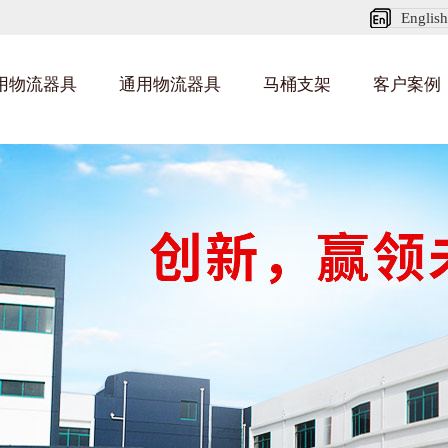
English
用物流器具
通用物流器具
马桶支架
客户案例
纺织业料架
乌龟车/平台车
化纤纺织行业
丝车/纺丝车
布车/布匹架
丝箱
钢板箱
化工行业
货架系统