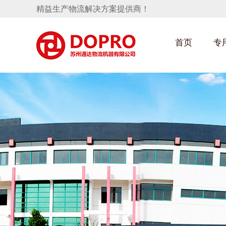
精益生产物流解决方案提供商！
首页
专
汽车部件架
隐藏式马桶水箱支架
手推车
汽车行业
变速箱托盘
保险杠料架
发动机料架
轮胎架
冲压件料架
仪表盘料架
网箱
转向机料架
卫浴行业
消声器料架
KD包装箱
悬挂料架
塑料件存放料架
天窗料架
气瓶料架
减震器料架
汽车前端模块料架
前副车架料架
电池周转料架