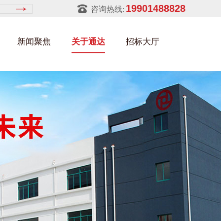
19901488828
咨询热线:
新闻聚焦
关于通达
招标大厅
建筑部件架
金属零件盒
建筑行业
铝型材架
玻璃架
幕墙架
浴缸托盘
金属托盘
包装行业
猪饲料槽