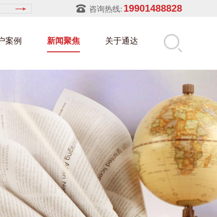
19901488828
咨询热线:
户案例
新闻聚焦
关于通达
建筑部件架
属零件盒
筑行业
铝型材架
玻璃架
幕墙架
浴缸托盘
属托盘
装行业
饲料槽