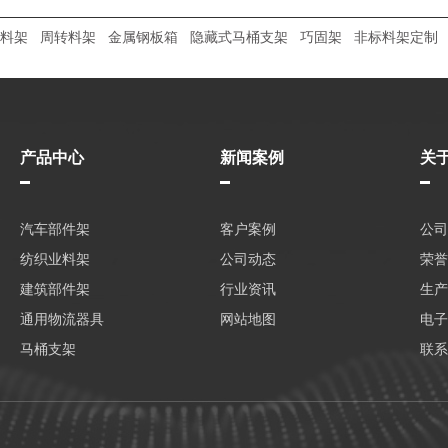
料架
周转料架
金属钢板箱
隐藏式马桶支架
巧固架
非标料架定制
产品中心
新闻案例
关
汽车部件架
客户案例
公司
纺织业料架
公司动态
荣誉
建筑部件架
行业资讯
生产
通用物流器具
网站地图
电子
马桶支架
联系