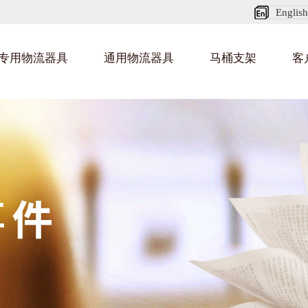
English
专用物流器具
通用物流器具
马桶支架
客
纺织业料架
乌龟车/平台车
化纤纺织行业
金
建
丝车/纺丝车
布车/布匹架
丝箱
钢板箱
化工行业
金
包
货架系统
猪