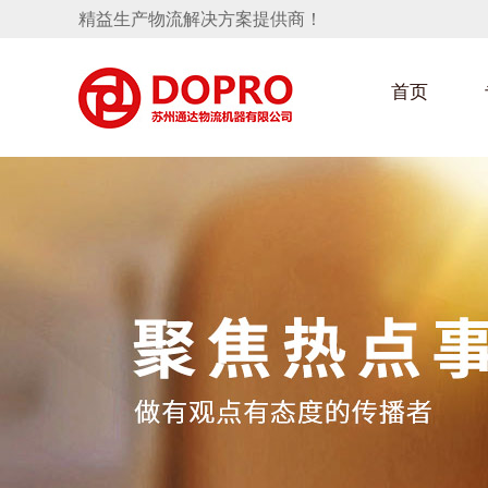
精益生产物流解决方案提供商！
首页
隐藏式马桶水箱支架
汽车部件架
手推车
汽车行业
变速箱托盘
保险杠料架
发动机料架
轮胎架
冲压件料架
仪表盘料架
转向机料架
消声器料架
KD包装箱
网箱
卫浴行业
悬挂料架
气瓶料架