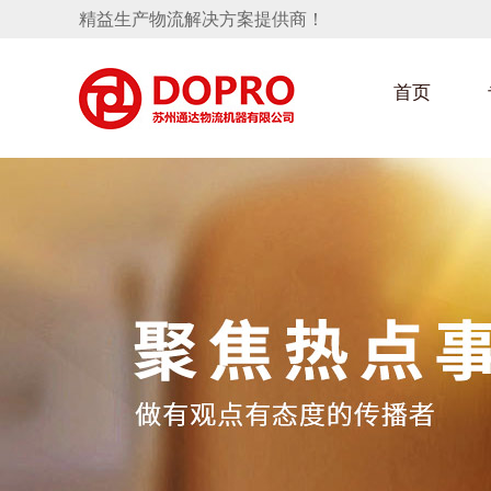
精益生产物流解决方案提供商！
首页
隐藏式马桶水箱支架
汽车部件架
手推车
汽车行业
变速箱托盘
保险杠料架
发动机料架
轮胎架
冲压件料架
仪表盘料架
转向机料架
消声器料架
KD包装箱
网箱
卫浴行业
悬挂料架
气瓶料架