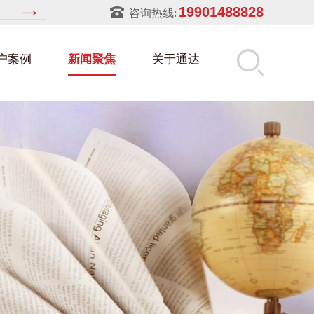
19901488828
咨询热线:
户案例
新闻聚焦
关于通达
建筑部件架
属零件盒
筑行业
铝型材架
玻璃架
幕墙架
浴缸托盘
属托盘
装行业
饲料槽