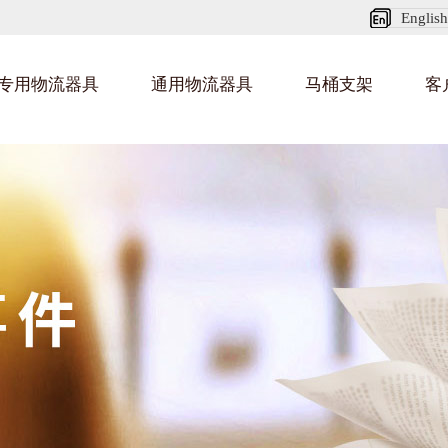
English
专用物流器具
通用物流器具
马桶支架
客
纺织业料架
乌龟车/平台车
化纤纺织行业
金
建
丝车/纺丝车
布车/布匹架
丝箱
钢板箱
化工行业
金
包
货架系统
猪