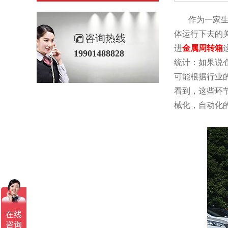
作为一家生产
体运行下去的
咨询热线
进
金属周转箱
19901488828
统计：如果说仓
可能根据行业
看到，这些环
械化，自动化