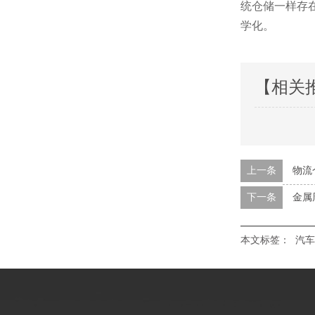
统仓储一样存
学化。
【相关
上一条
物流
下一条
金属
本文标签：
汽车