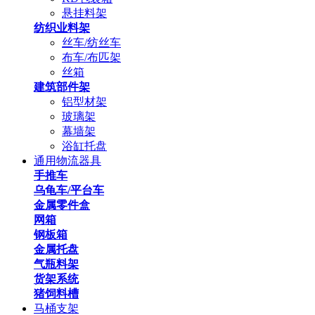
悬挂料架
纺织业料架
丝车/纺丝车
布车/布匹架
丝箱
建筑部件架
铝型材架
玻璃架
幕墙架
浴缸托盘
通用物流器具
手推车
乌龟车/平台车
金属零件盒
网箱
钢板箱
金属托盘
气瓶料架
货架系统
猪饲料槽
马桶支架