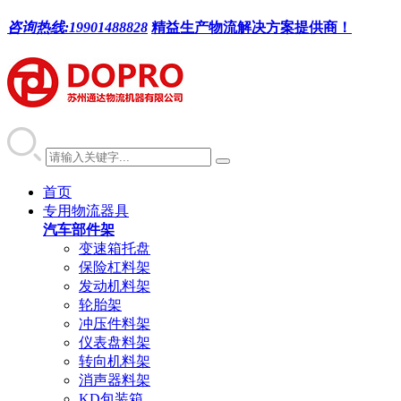
咨询热线:
19901488828
精益生产物流解决方案提供商！
首页
专用物流器具
汽车部件架
变速箱托盘
保险杠料架
发动机料架
轮胎架
冲压件料架
仪表盘料架
转向机料架
消声器料架
KD包装箱